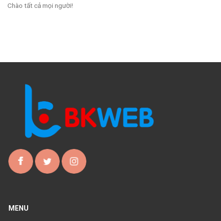
Chào tất cả mọi người!
MENU