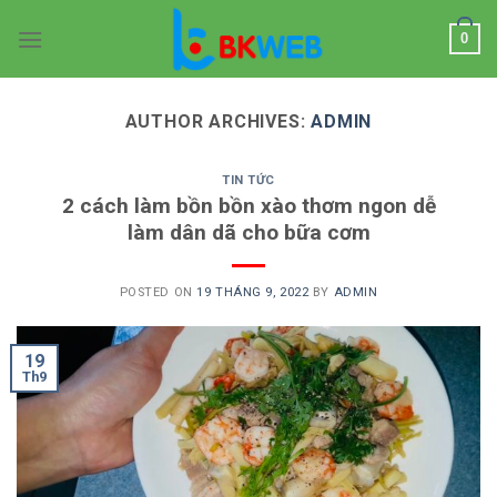
Skip
0
to
content
AUTHOR ARCHIVES:
ADMIN
TIN TỨC
2 cách làm bồn bồn xào thơm ngon dễ
làm dân dã cho bữa cơm
POSTED ON
19 THÁNG 9, 2022
BY
ADMIN
19
Th9